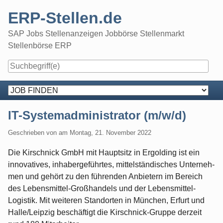
Skip
ERP-Stellen.de
to
content
SAP Jobs Stellenanzeigen Jobbörse Stellenmarkt
Stellenbörse ERP
Navigation
IT-Systemadministrator (m/w/d)
Geschrieben von
am
Montag, 21. November 2022
Die Kirschnick GmbH mit Hauptsitz in Ergolding ist ein
inno­vatives, inhabergeführtes, mittelständisches Unter­neh­
men und gehört zu den führenden Anbietern im Be­reich
des Lebensmittel-Großhandels und der Lebens­mittel-
Logistik. Mit weiteren Standorten in München, Erfurt und
Halle/Leipzig beschäftigt die Kirschnick-Gruppe derzeit