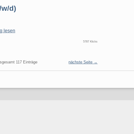
/w/d)
ig lesen
5787 Klicks
nsgesamt 117 Einträge
nächste Seite →