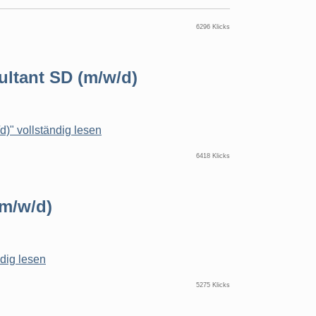
6296 Klicks
ltant SD (m/w/d)
)" vollständig lesen
6418 Klicks
(m/w/d)
ndig lesen
5275 Klicks