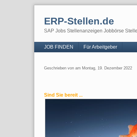
Skip
to
ERP-Stellen.de
content
SAP Jobs Stellenanzeigen Jobbörse Stell
Navigation
JOB FINDEN
Für Arbeitgeber
Geschrieben von
am
Montag, 19. Dezember 2022
Sind Sie bereit ...