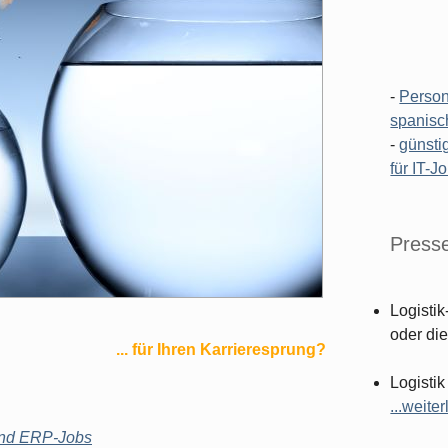
-
Person
spanisc
-
günsti
für IT-J
Press
Logistik
oder die
... für Ihren Karrieresprung?
Logistik
...weiter
 und ERP-Jobs